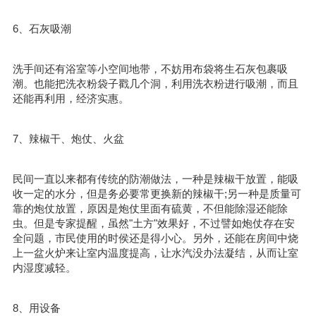
6、石灰吸潮
洗手间还有浴室等小空间地带，不妨用布袋将生石灰包裹吸
潮。也能把洗衣粉袋子戳几个洞，利用洗衣粉进行吸潮，而且
还能再利用，经济实惠。
7、辣椒干、炮仗、火盆
民间一直以来都有传统的防潮做法，一种是辣椒干放置，能吸
收一定的水分，但是务必要常更换新的辣椒干;另一种是质量可
靠的炮仗放置，原因是炮仗里面有硫黄，不但能除湿还能除
虫。但是专家提醒，虽然"土方"效果好，不过譬如炮仗存在安
全问题，市民使用的时侯还是得小心。另外，还能在房间中烧
上一盆火炉来让室内温度提高，让水汽没办法凝结，从而让室
内湿度减轻。
8、用设备