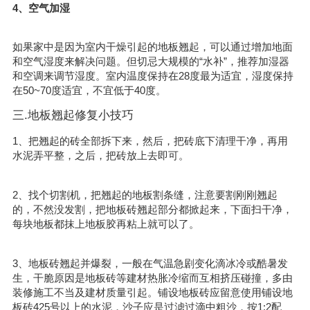
4、空气加湿
如果家中是因为室内干燥引起的地板翘起，可以通过增加地面
和空气湿度来解决问题。但切忌大规模的“水补”，推荐加湿器
和空调来调节湿度。室内温度保持在28度最为适宜，湿度保持
在50~70度适宜，不宜低于40度。
三.地板翘起修复小技巧
1、把翘起的砖全部拆下来，然后，把砖底下清理干净，再用
水泥弄平整，之后，把砖放上去即可。
2、找个切割机，把翘起的地板割条缝，注意要割刚刚翘起
的，不然没发割，把地板砖翘起部分都掀起来，下面扫干净，
每块地板都抹上地板胶再粘上就可以了。
3、地板砖翘起并爆裂，一般在气温急剧变化滴冰冷或酷暑发
生，干脆原因是地板砖等建材热胀冷缩而互相挤压碰撞，多由
装修施工不当及建材质量引起。铺设地板砖应留意使用铺设地
板砖425号以上的水泥，沙子应是过滤过滴中粗沙，按1:2配