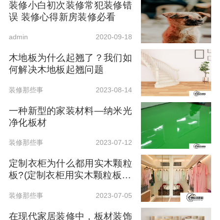
装修小白初次装修常犯装修错
误 装修心得新房装修必看
admin
2020-09-18
木地板为什么起翘了？我们如
何解决木地板起翘问题
装修那些事
2023-08-14
一种新型的家装材料—纳米光
净化板材
装修那些事
2023-07-12
定制衣柜为什么都用实木颗粒
板?(定制衣柜用实木颗粒板还
是多层实木)
装修那些事
2023-07-05
在现代家居装修中，板材装饰